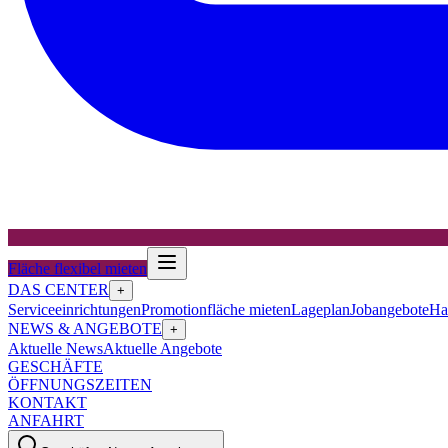
Fläche flexibel mieten
DAS CENTER
+
Serviceeinrichtungen
Promotionfläche mieten
Lageplan
Jobangebote
Ha
NEWS & ANGEBOTE
+
Aktuelle News
Aktuelle Angebote
GESCHÄFTE
ÖFFNUNGSZEITEN
KONTAKT
ANFAHRT