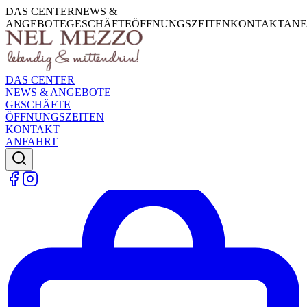
DAS CENTER
NEWS &
ANGEBOTE
GESCHÄFTE
ÖFFNUNGSZEITEN
KONTAKT
ANF
DAS CENTER
NEWS & ANGEBOTE
GESCHÄFTE
ÖFFNUNGSZEITEN
KONTAKT
ANFAHRT