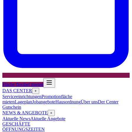
Fläche flexibel mieten
DAS CENTER
+
Serviceeinrichtungen
Promotionfläche
mieten
Lageplan
Jobangebote
Hausordnung
Über uns
Der Center
Gutschein
NEWS & ANGEBOTE
+
Aktuelle News
Aktuelle Angebote
GESCHÄFTE
ÖFFNUNGSZEITEN