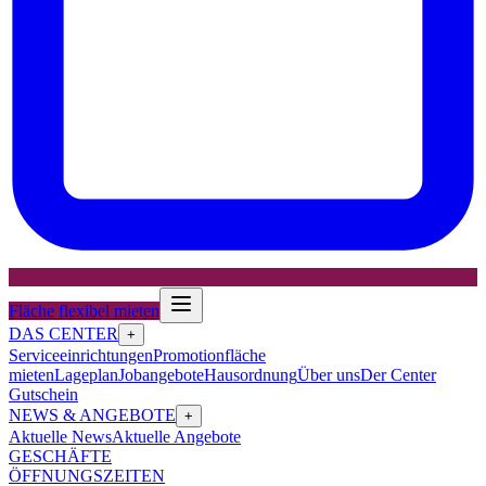
Fläche flexibel mieten
DAS CENTER
+
Serviceeinrichtungen
Promotionfläche
mieten
Lageplan
Jobangebote
Hausordnung
Über uns
Der Center
Gutschein
NEWS & ANGEBOTE
+
Aktuelle News
Aktuelle Angebote
GESCHÄFTE
ÖFFNUNGSZEITEN