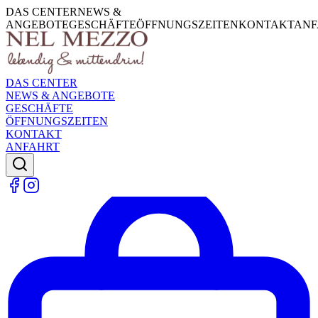
DAS CENTER
NEWS &
ANGEBOTE
GESCHÄFTE
ÖFFNUNGSZEITEN
KONTAKT
ANF
DAS CENTER
NEWS & ANGEBOTE
GESCHÄFTE
ÖFFNUNGSZEITEN
KONTAKT
ANFAHRT