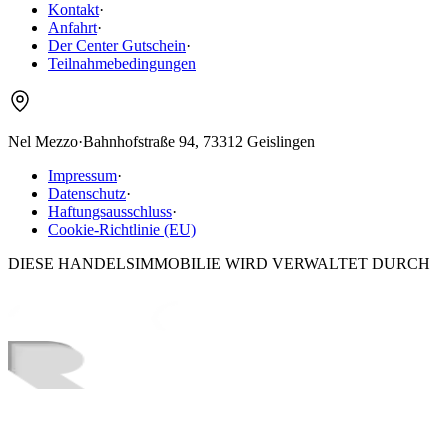
Kontakt
·
Anfahrt
·
Der Center Gutschein
·
Teilnahmebedingungen
Nel Mezzo
·
Bahnhofstraße 94, 73312 Geislingen
Impressum
·
Datenschutz
·
Haftungsausschluss
·
Cookie-Richtlinie (EU)
DIESE HANDELSIMMOBILIE WIRD VERWALTET DURCH